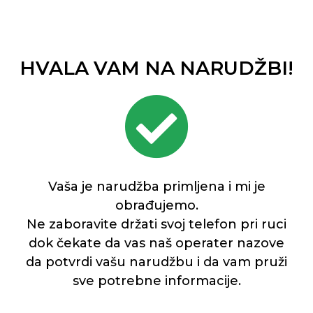
HVALA VAM NA NARUDŽBI!
Vaša je narudžba primljena i mi je
obrađujemo.
Ne zaboravite držati svoj telefon pri ruci
dok čekate da vas naš operater nazove
da potvrdi vašu narudžbu i da vam pruži
sve potrebne informacije.