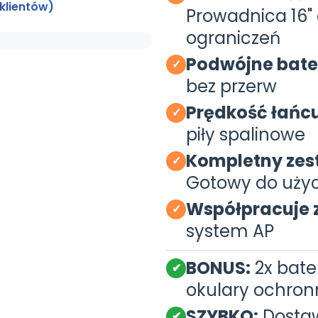
klientów)
Prowadnica 16" 
ograniczeń
Podwójne bater
✓
bez przerw
Prędkość łańcu
✓
piły spalinowe
Kompletny zes
✓
Gotowy do użyc
Współpracuje z
✓
system AP
BONUS:
2x bate
✔
okulary ochron
SZYBKO:
Dostaw
✔