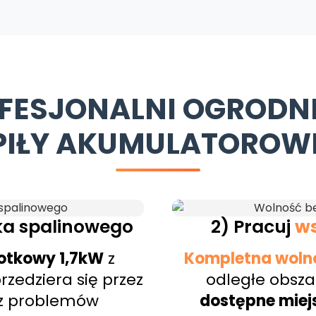
FESJONALNI OGRODN
PIŁY AKUMULATOROW
ika spalinowego
2) Pracuj
ws
zotkowy 1,7kW
z
Kompletna woln
zedziera się przez
odległe obszar
z problemów
dostępne miej