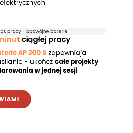
elektrycznych
minut
ciągłej pracy
terie AP 300 S
zapewniają
silanie - ukończ
całe projekty
rowania w jednej sesji
AWIAM!