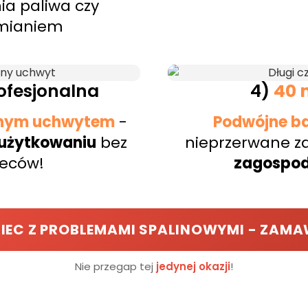
ia paliwa czy
mianiem
ofesjonalna
4)
40 
nym uchwytem
-
Podwójne ba
użytkowaniu
bez
nieprzerwane za
leców!
zagospoda
IEC Z PROBLEMAMI SPALINOWYMI - ZAM
Nie przegap tej
jedynej okazji
!