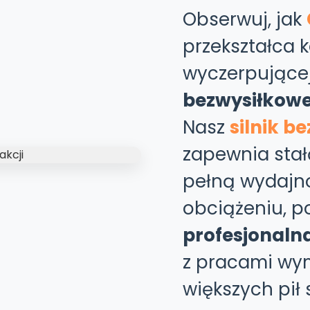
Obserwuj, jak
przekształca 
wyczerpującej
bezwysiłkowe 
Nasz
silnik b
zapewnia stał
pełną wydajn
obciążeniu, 
profesjonaln
z pracami wy
większych pił