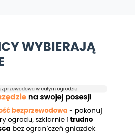
ICY WYBIERAJĄ
E
zędzie
na swojej posesji
ość bezprzewodowa
- pokonuj
y ogrodu, szklarnie i
trudno
sca
bez ograniczeń gniazdek