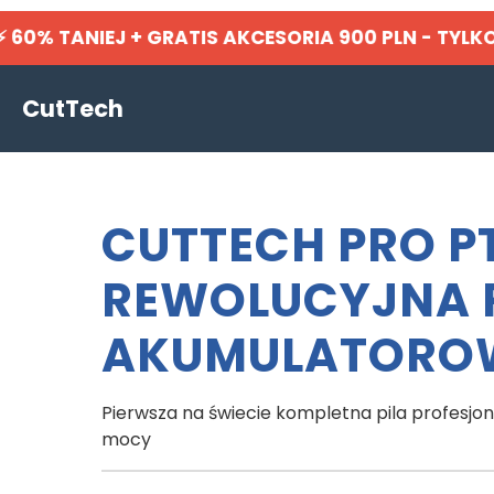
% TANIEJ + GRATIS AKCESORIA 900 PLN - TYLK
CutTech
CUTTECH PRO P
REWOLUCYJNA 
AKUMULATORO
Pierwsza na świecie kompletna pila profesj
mocy