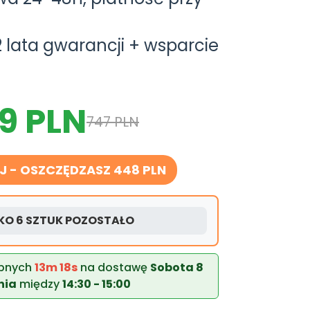
 lata gwarancji + wsparcie
9 PLN
747 PLN
J - OSZCZĘDZASZ 448 PLN
LKO 6 SZTUK POZOSTAŁO
ępnych
13m 17s
na dostawę
Sobota 8
nia
między
14:30 - 15:00