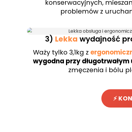
konserwacyjnych, mieszan
problemów z urucha
3)
Lekka
wydajność pr
Waży tylko 3,1kg z
ergonomicz
wygodna przy długotrwałym 
zmęczenia i bólu p
⚡ KON