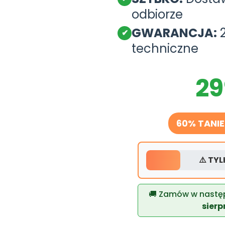
odbiorze
GWARANCJA:
2
✔
techniczne
29
60% TANIE
⚠️ TY
🚚 Zamów w nast
sierp