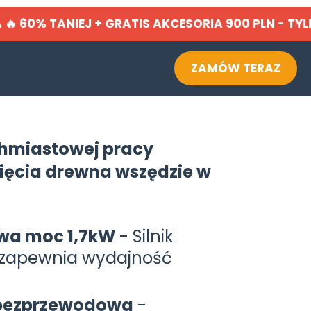
 TANIEJ + GRATIS AKCESORIA 900 PLN - TYLK
ZAMÓW TERAZ
chmiastowej pracy
 cięcia drewna wszędzie w
wa moc 1,7kW
- Silnik
 zapewnia wydajność
 bezprzewodowa
-