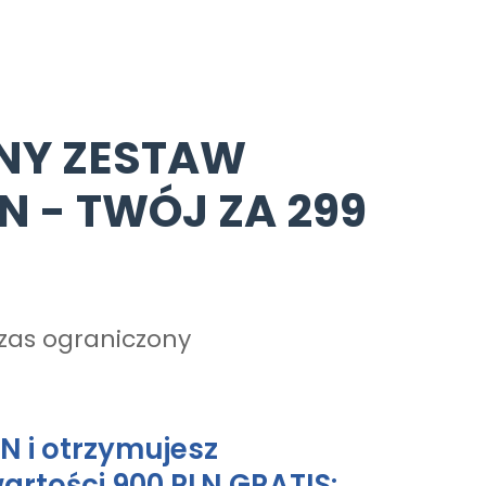
TNY ZESTAW
N - TWÓJ ZA 299
czas ograniczony
LN i otrzymujesz
artości 900 PLN GRATIS: