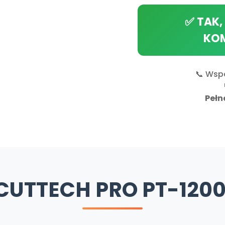
✅ TAK,
KOM
📞 Wspa
Pełn
CUTTECH PRO PT-1200