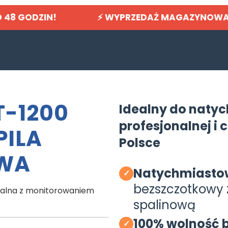
O 48 GODZIN! ⚡ WYPRZEDAŻ MAGAZYNOWA 🔥 60%
T-1200
Idealny do naty
profesjonalnej i
PILA
Polsce
WA
Natychmiasto
✓
bezszczotkowy
onalna z monitorowaniem
spalinową
100% wolność
✓