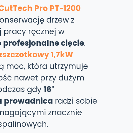
CutTech Pro PT-1200
konserwację drzew z
 pracy ręcznej w
profesjonalne cięcie
.
ezszczotkowy 1,7kW
ą moc, która utrzymuje
ość nawet przy dużym
podczas gdy
16"
a prowadnica
radzi sobie
magającymi znacznie
 spalinowych.