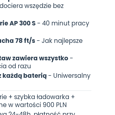
dociera wszędzie bez
ie AP 300 S
- 40 minut pracy
cha 78 ft/s
- Jak najlepsze
taw zawiera wszystko
-
ia od razu
 każdą baterią
- Uniwersalny
rie + szybka ładowarka +
ne w wartości 900 PLN
a 24-48h, płatność przy