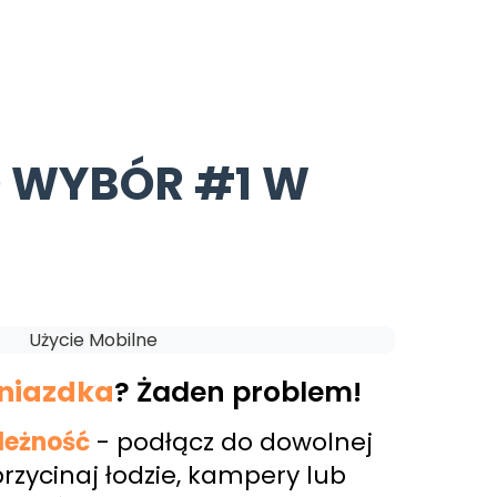
O WYBÓR #1 W
niazdka
? Żaden problem!
leżność
- podłącz do dowolnej
 przycinaj łodzie, kampery lub