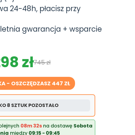
a 24-48h, płacisz przy
letnia gwarancja + wsparcie
98 zł
745 zł
KA - OSZCZĘDZASZ 447 ZŁ
LKO 8 SZTUK POZOSTAŁO
olejnych
08m 31s
na dostawę
Sobota
pnia
między
09:15 - 09:45