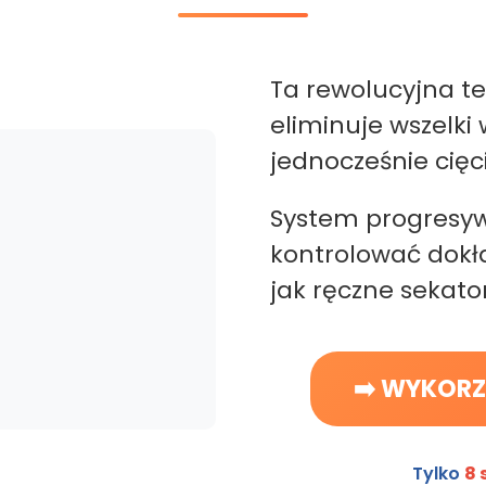
Ta rewolucyjna t
eliminuje wszelki
jednocześnie cięc
System progresyw
kontrolować dokła
jak ręczne sekator
➡️ WYKORZ
Tylko
8 