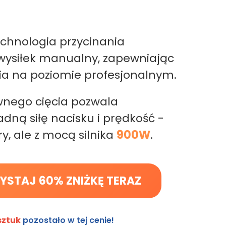
echnologia przycinania
 wysiłek manualny, zapewniając
ia na poziomie profesjonalnym.
nego cięcia pozwala
dną siłę nacisku i prędkość -
y, ale z mocą silnika
900W
.
YSTAJ 60% ZNIŻKĘ TERAZ
sztuk
pozostało w tej cenie!