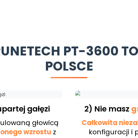
UNETECH PT-3600 T
POLSCE
partej gałęzi
2) Nie masz
g
gulowaną głowicą
Całkowita nieza
onego wzrostu
z
konfiguracji i