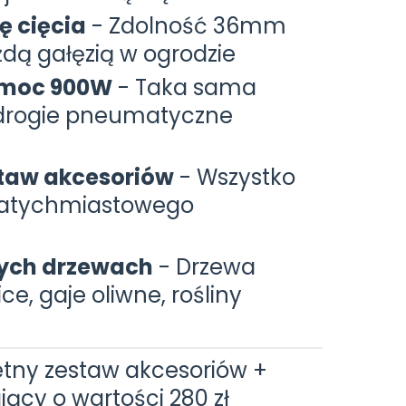
ę cięcia
- Zdolność 36mm
ażdą gałęzią w ogrodzie
 moc 900W
- Taka sama
 drogie pneumatyczne
taw akcesoriów
- Wszystko
natychmiastowego
dych drzewach
- Drzewa
e, gaje oliwne, rośliny
ny zestaw akcesoriów +
jący o wartości 280 zł