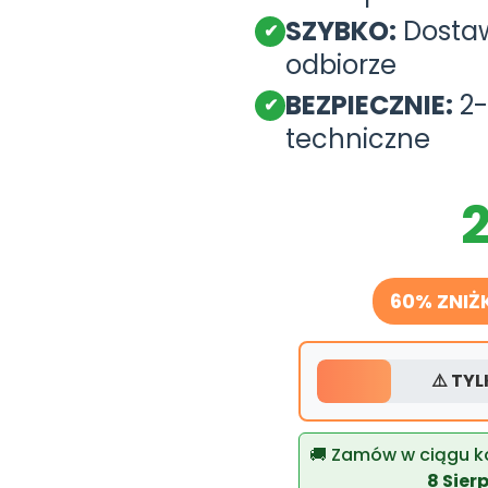
SZYBKO:
Dostaw
✔
odbiorze
BEZPIECZNIE:
2-
✔
techniczne
2
60% ZNIŻ
⚠️ TY
🚚 Zamów w ciągu k
8 Sier