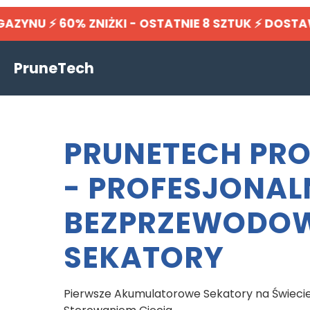
NU ⚡ 60% ZNIŻKI - OSTATNIE 8 SZTUK ⚡ DOST
PruneTech
PRUNETECH PRO
- PROFESJONAL
BEZPRZEWODO
SEKATORY
Pierwsze Akumulatorowe Sekatory na Świeci