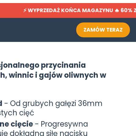
U ⚡ WYPRZEDAŻ KOŃCA MAGAZYNU 🔥 60% ZNIŻK
ZAMÓW TERAZ
sjonalnego przycinania
, winnic i gajów oliwnych w
d
- Od grubych gałęzi 36mm
stych cięć
ne cięcie
- Progresywna
je dokładną siłę nacisku