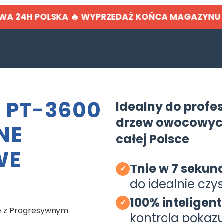
AWA 24H POLSKA 🔥 WYPRZEDAŻ KOŃCA MAGAZYN
 PT-3600
Idealny do profe
drzew owocowych
NE
całej Polsce
WE
Tnie w 7 sekun
✓
do idealnie czy
100% inteligent
✓
e z Progresywnym
kontrola pokazu