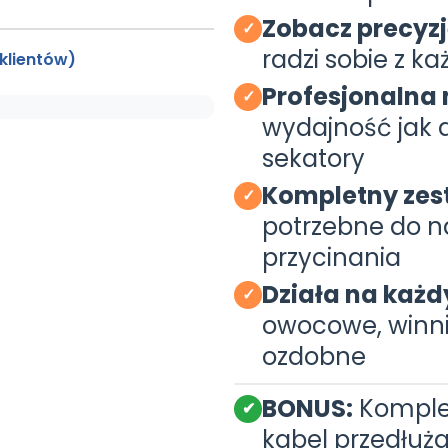
Zobacz precyzj
✓
radzi sobie z k
klientów)
Profesjonalna
✓
wydajność jak
sekatory
Kompletny zes
✓
potrzebne do 
przycinania
Działa na każ
✓
owocowe, winnic
ozdobne
BONUS:
Komplet
✔
kabel przedłuża