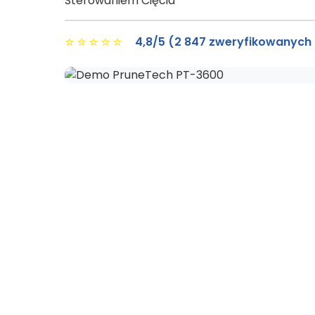
Sterowaniem Cięcia
⭐
⭐
⭐
⭐
⭐
4,8/5 (2 847 zweryfikowanych 