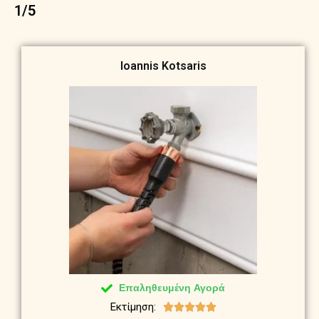
1/5
Ioannis Kotsaris
Επαληθευμένη Αγορά
Εκτίμηση:




