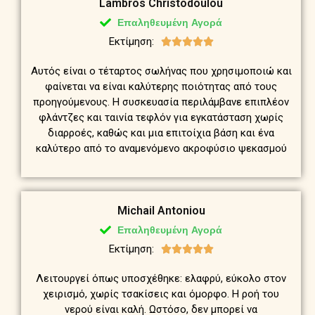
Lambros Christodoulou
Επαληθευμένη Αγορά
Εκτίμηση:





Αυτός είναι ο τέταρτος σωλήνας που χρησιμοποιώ και
φαίνεται να είναι καλύτερης ποιότητας από τους
προηγούμενους. Η συσκευασία περιλάμβανε επιπλέον
φλάντζες και ταινία τεφλόν για εγκατάσταση χωρίς
διαρροές, καθώς και μια επιτοίχια βάση και ένα
καλύτερο από το αναμενόμενο ακροφύσιο ψεκασμού
Michail Antoniou
Επαληθευμένη Αγορά
Εκτίμηση:





Λειτουργεί όπως υποσχέθηκε: ελαφρύ, εύκολο στον
χειρισμό, χωρίς τσακίσεις και όμορφο. Η ροή του
νερού είναι καλή. Ωστόσο, δεν μπορεί να