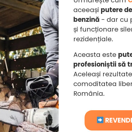
Urmărește cum
C
aceeași
putere de
benzină
- dar cu 
și funcționare si
rezidențiale.
Aceasta este
pute
profesioniștii să 
Aceleași rezultate
comoditatea libert
România.
REVEND