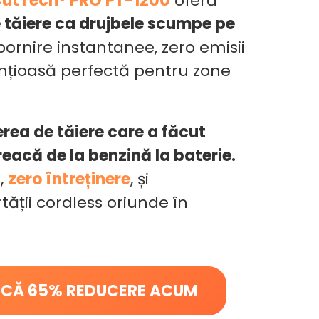
utTech® PRO PT-1200
oferă
 tăiere ca drujbele scumpe pe
pornire instantanee, zero emisii
lențioasă perfectă pentru zone
rea de tăiere care a făcut
treacă de la benzină la baterie.
,
zero întreținere
, și
ății cordless oriunde în
ICĂ 65% REDUCERE ACUM