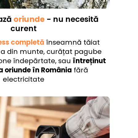
ează
oriunde
- nu necesită
curent
less completă
înseamnă tăiat
a din munte, curățat pagube
zone îndepărtate, sau
întreținut
a oriunde în România
fără
electricitate