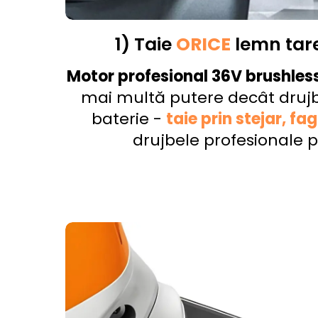
1) Taie
ORICE
lemn tare
Motor profesional 36V brushles
mai multă putere decât druj
baterie -
taie prin stejar, fa
drujbele profesionale 