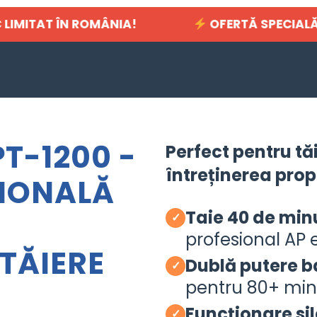
IMITAT ÎN ROMÂNIA!
OFERTĂ SPECIALĂ BLACK 
T-1200 -
Perfect pentru tă
întreținerea prop
IONALĂ
Taie 40 de min
✓
profesional AP e
TĂIERE
Dublă putere b
✓
pentru 80+ min
Funcționare si
✓