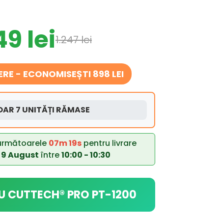
49 lei
1.247 lei
RE - ECONOMISEȘTI 898 LEI
AR 7 UNITĂȚI RĂMASE
următoarele
07m 17s
pentru livrare
 9 August
între
10:00 - 10:30
U CUTTECH® PRO PT-1200