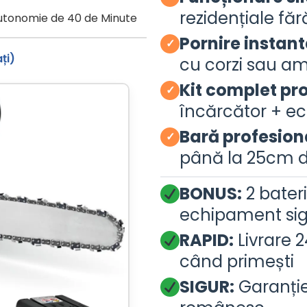
rezidențiale făr
Autonomie de 40 de Minute
Pornire instan
✓
ți)
cu corzi sau a
Kit complet pr
✓
încărcător + e
Bară profesion
✓
până la 25cm d
BONUS:
2 bateri
echipament sigu
RAPID:
Livrare 2
când primești
SIGUR:
Garanție