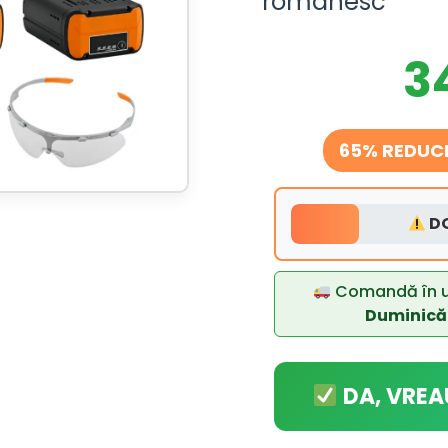
românesc
3
65% REDUCE
DO
Comandă în 
Duminică
DA, VREA