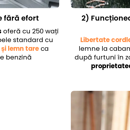
 fără efort
2) Funcțion
s
oferă cu 250 wați
bele standard cu
Libertate cord
g și lemn tare
ca
lemne la caban
pe benzină
după furtuni în 
proprietate