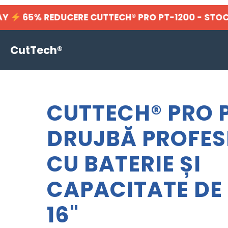
 REDUCERE CUTTECH® PRO PT-1200 - STOC L
CutTech®
CUTTECH® PRO P
DRUJBĂ PROFES
CU BATERIE ȘI
CAPACITATE DE 
16"