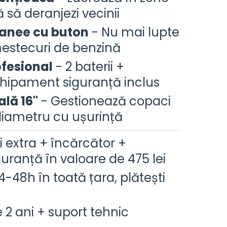
ă să deranjezi vecinii
tanee cu buton
- Nu mai lupte
mestecuri de benzină
ofesional
- 2 baterii +
chipament siguranță inclus
ală 16"
- Gestionează copaci
iametru cu ușurință
i extra + încărcător +
ranță în valoare de 475 lei
4-48h în toată țara, plătești
 2 ani + suport tehnic