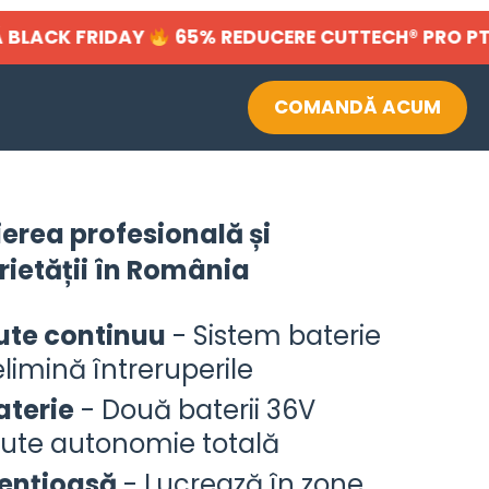
FRIDAY
65% REDUCERE CUTTECH® PRO PT-120
COMANDĂ ACUM
ierea profesională și
rietății în România
ute continuu
- Sistem baterie
limină întreruperile
aterie
- Două baterii 36V
ute autonomie totală
lențioasă
- Lucrează în zone