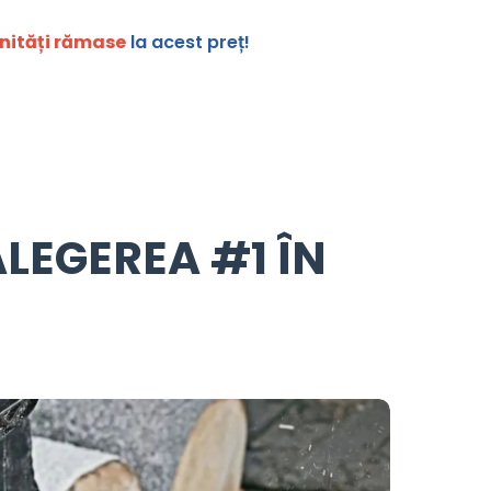
unități rămase
la acest preț!
ALEGEREA #1 ÎN